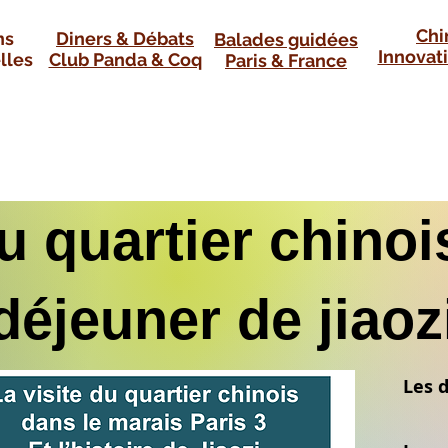
Chi
ns
Diners & Débats
Balades guidées
Innovati
lles
Club Panda & Coq
Paris & France
u quartier chinoi
 déjeuner de jia
Les d