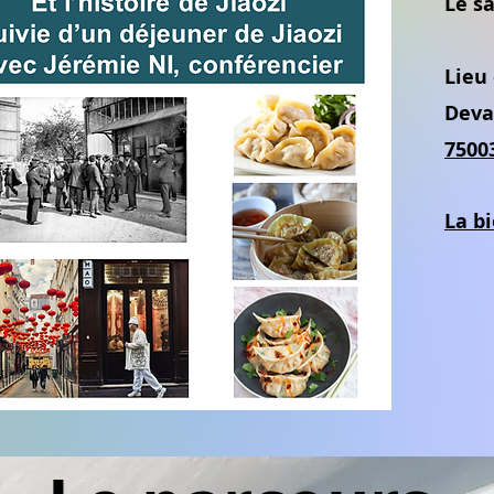
Le s
Lieu
Deva
7500
La b