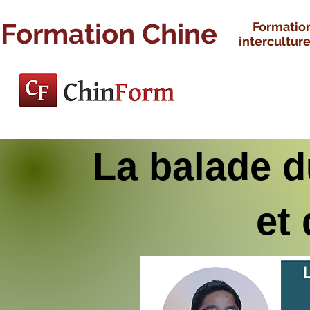
Formation Chine
Formatio
interculture
La balade d
et