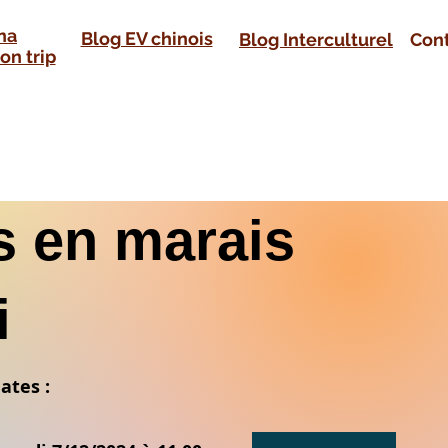
na
Blog EV chinois
Blog Interculturel
Con
on trip
s en marais
ozi
ates :