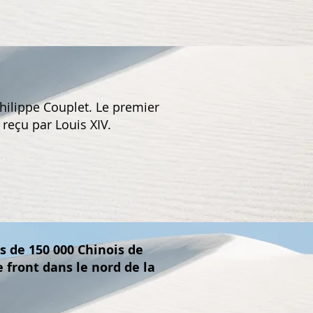
hilippe Couplet. Le premier
 reçu par Louis XIV.
s de 150 000 Chinois de
 front dans le nord de la