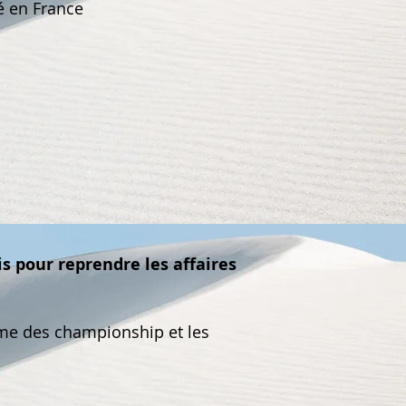
té en France
is pour reprendre les affaires
e des championship et les