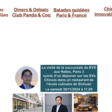
Chi
ns
Diners & Débats
Balades guidées
Innovati
lles
Club Panda & Coq
Paris & France