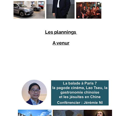
Les plannings
A venur